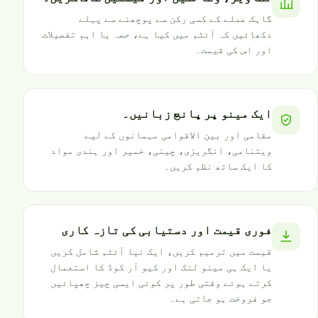
گاہک عملے کے کسی رکن سے پوچھنے سے پہلے
دکھائیں کہ آئٹم میں کیا ہے، حصہ یا اہم تفصیلات
اور اس کی قیمت۔
ایک مینو پر پانچ زبانیں۔
مقامی اور بین الاقوامی مہمانوں کے لیے
ویتنامی، انگریزی، چینی، خمیر اور ہندی مواد
کا ایک ساتھ نظم کریں۔
فوری قیمت اور دستیابی کی تازہ کاری
قیمت میں ترمیم کریں، ایک نیا آئٹم شامل کریں
یا ایک ہی مینو لنک اور کیو آر کوڈ کا استعمال
کرتے ہوئے وقتی طور پر کوئی ایسی چیز چھپائیں
جو فروخت ہو جاتی ہے۔