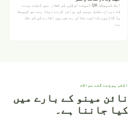
ایک کمپیکٹ QR ڈسپلے لوگوں کو قطار میں کھڑے ہونے
کے دوران مکمل مینو کو براؤز کرنے دیتا ہے، جو کیوسک
یا گاڑیوں کے لیے مثالی ہے جس میں اشارے کی کم جگہ
ہے۔
اکثر پوچھے گئے سوالات
نائن مینو کے بارے میں
کیا جاننا ہے۔