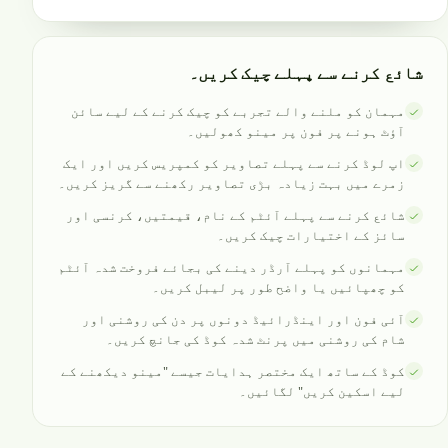
شائع کرنے سے پہلے چیک کریں۔
مہمان کو ملنے والے تجربے کو چیک کرنے کے لیے سائن
آؤٹ ہونے پر فون پر مینو کھولیں۔
اپ لوڈ کرنے سے پہلے تصاویر کو کمپریس کریں اور ایک
زمرے میں بہت زیادہ بڑی تصاویر رکھنے سے گریز کریں۔
شائع کرنے سے پہلے آئٹم کے نام، قیمتیں، کرنسی اور
سائز کے اختیارات چیک کریں۔
مہمانوں کو پہلے آرڈر دینے کی بجائے فروخت شدہ آئٹم
کو چھپائیں یا واضح طور پر لیبل کریں۔
آئی فون اور اینڈرائیڈ دونوں پر دن کی روشنی اور
شام کی روشنی میں پرنٹ شدہ کوڈ کی جانچ کریں۔
کوڈ کے ساتھ ایک مختصر ہدایات جیسے "مینو دیکھنے کے
لیے اسکین کریں" لگائیں۔