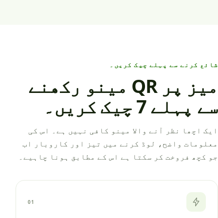
شائع کرنے سے پہلے چیک کریں۔
میز پر QR مینو رکھنے
سے پہلے 7 چیک کریں۔
ایک اچھا نظر آنے والا مینو کافی نہیں ہے۔ اس کی
معلومات واضح، لوڈ کرنے میں تیز اور کاروبار اب
جو کچھ فروخت کر سکتا ہے اس کے مطابق ہونا چاہیے۔
01