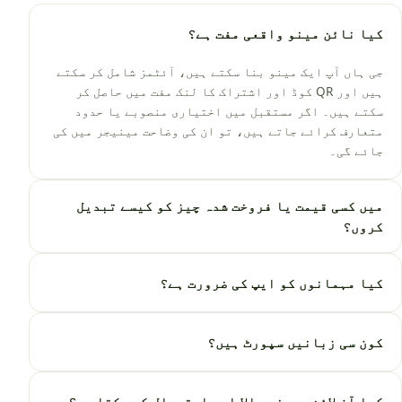
کیا نائن مینو واقعی مفت ہے؟
جی ہاں آپ ایک مینو بنا سکتے ہیں، آئٹمز شامل کر سکتے
ہیں اور QR کوڈ اور اشتراک کا لنک مفت میں حاصل کر
سکتے ہیں۔ اگر مستقبل میں اختیاری منصوبے یا حدود
متعارف کرائے جاتے ہیں، تو ان کی وضاحت مینیجر میں کی
جائے گی۔
میں کسی قیمت یا فروخت شدہ چیز کو کیسے تبدیل
کروں؟
کیا مہمانوں کو ایپ کی ضرورت ہے؟
کون سی زبانیں سپورٹ ہیں؟
کیا آن لائن بیچنے والا اسے استعمال کر سکتا ہے؟