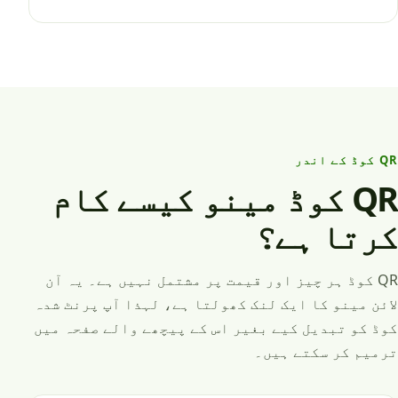
QR کوڈ کے اندر
QR کوڈ مینو کیسے کام
کرتا ہے؟
QR کوڈ ہر چیز اور قیمت پر مشتمل نہیں ہے۔ یہ آن
لائن مینو کا ایک لنک کھولتا ہے، لہذا آپ پرنٹ شدہ
کوڈ کو تبدیل کیے بغیر اس کے پیچھے والے صفحہ میں
ترمیم کر سکتے ہیں۔