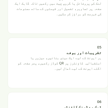
لنک کو پروفائل یا گروپ چیٹ میں رکھیں تاکہ گاہک ایک
صفحہ پر تصاویر، تفصیل اور قیمتوں کے ساتھ مصنوعات
کی فہرست کو براؤز کر سکیں۔
05
تقریبات اور بوفے
ہر ایونٹ کے لیے ایک مینو بنائیں، میزوں یا
استقبالیہ کاؤنٹرز پر QR کوڈز رکھیں، پھر صفحہ کو
اگلے ایونٹ کے لیے ڈھال لیں۔
06
ٹیک وے ڈرنک کاؤنٹر