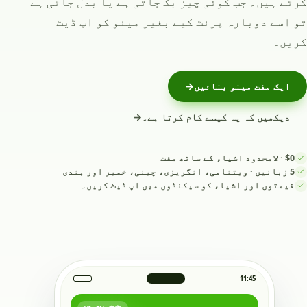
کرتے ہیں۔ جب کوئی چیز بک جاتی ہے یا بدل جاتی ہے
تو اسے دوبارہ پرنٹ کیے بغیر مینو کو اپ ڈیٹ
کریں۔
ایک مفت مینو بنائیں
→
دیکھیں کہ یہ کیسے کام کرتا ہے۔
→
$0 · لامحدود اشیاء کے ساتھ مفت
5 زبانیں · ویتنامی، انگریزی، چینی، خمیر اور ہندی
قیمتوں اور اشیاء کو سیکنڈوں میں اپ ڈیٹ کریں۔
11:45