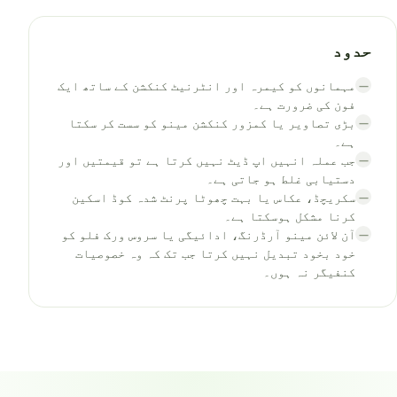
حدود
مہمانوں کو کیمرہ اور انٹرنیٹ کنکشن کے ساتھ ایک
—
فون کی ضرورت ہے۔
بڑی تصاویر یا کمزور کنکشن مینو کو سست کر سکتا
—
ہے۔
جب عملہ انہیں اپ ڈیٹ نہیں کرتا ہے تو قیمتیں اور
—
دستیابی غلط ہو جاتی ہے۔
سکریچڈ، عکاس یا بہت چھوٹا پرنٹ شدہ کوڈ اسکین
—
کرنا مشکل ہوسکتا ہے۔
آن لائن مینو آرڈرنگ، ادائیگی یا سروس ورک فلو کو
—
خود بخود تبدیل نہیں کرتا جب تک کہ وہ خصوصیات
کنفیگر نہ ہوں۔