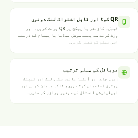
QR کوڈ اور قابل اشتراک لنک دونوں
ٹیبل، کاؤنٹر یا پیکج پر QR پرنٹ کریں، اور
وزٹ کرنے سے پہلے سوشل میڈیا یا پیغام کے ذریعے
اسی مینو کو شیئر کریں۔
موبائل کی پہلی ترتیب
زمرہ جات اور آئٹمز مانوس سکرولنگ اور ٹیپنگ
پیٹرن استعمال کرتے ہیں، تاکہ مہمان کوئی اور
ایپلیکیشن انسٹال کیے بغیر براؤز کر سکیں۔