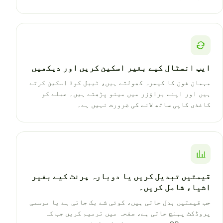
ایپ انسٹال کیے بغیر اسکین کریں اور دیکھیں
مہمان فون کا کیمرہ کھولتے ہیں، ٹیبل کوڈ اسکین کرتے
ہیں اور اپنے براؤزر میں مینو پڑھتے ہیں۔ عملے کو
کاغذی کاپی ساتھ لانے کی ضرورت نہیں ہے۔
قیمتیں تبدیل کریں یا دوبارہ پرنٹ کیے بغیر
اشیاء شامل کریں۔
جب قیمتیں بدل جاتی ہیں، کوئی شے بک جاتی ہے یا موسمی
پروڈکٹ پہنچ جاتی ہے، صفحہ میں ترمیم کریں جب کہ