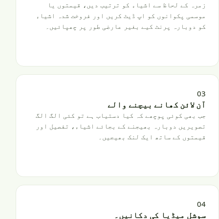
زمرہ کے لحاظ سے اشیاء کو ترتیب دیں، قیمتوں یا
موسمی پکوانوں کو اپ ڈیٹ کریں اور فروخت شدہ اشیاء
کو دوبارہ پرنٹ کیے بغیر عارضی طور پر چھپائیں۔
03
آن لائن کھانے بیچنے والے
جب بھی کوئی پوچھے کہ کیا دستیاب ہے تو کئی الگ الگ
تصویریں دوبارہ بھیجنے کے بجائے اشیاء، تفصیل اور
قیمتوں کے ساتھ ایک لنک بھیجیں۔
04
سوشل میڈیا کی دکانیں۔