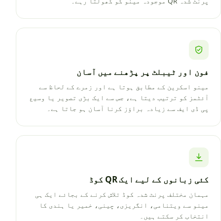
پرنٹ شدہ QR موجودہ مینو کو کھولتا رہے۔
فون اور ٹیبلٹ پر پڑھنے میں آسان
مینو اسکرین کے مطابق ہوتا ہے اور زمرے کے لحاظ سے
آئٹمز کو ترتیب دیتا ہے، جس سے ایک بڑی تصویر یا وسیع
پی ڈی ایف سے زیادہ براؤز کرنا آسان ہو جاتا ہے۔
کئی زبانوں کے لیے ایک QR کوڈ
مہمان مختلف پرنٹ شدہ کوڈ تلاش کرنے کے بجائے ایک ہی
مینو سے ویتنامی، انگریزی، چینی، خمیر یا ہندی کا
انتخاب کر سکتے ہیں۔