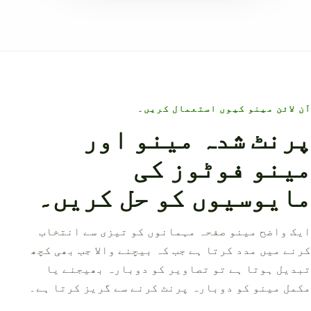
آن لائن مینو کیوں استعمال کریں۔
پرنٹ شدہ مینو اور
مینو فوٹوز کی
مایوسیوں کو حل کریں۔
ایک واضح مینو صفحہ مہمانوں کو تیزی سے انتخاب
کرنے میں مدد کرتا ہے جب کہ بیچنے والا جب بھی کچھ
تبدیل ہوتا ہے تو تصاویر کو دوبارہ بھیجنے یا
مکمل مینو کو دوبارہ پرنٹ کرنے سے گریز کرتا ہے۔