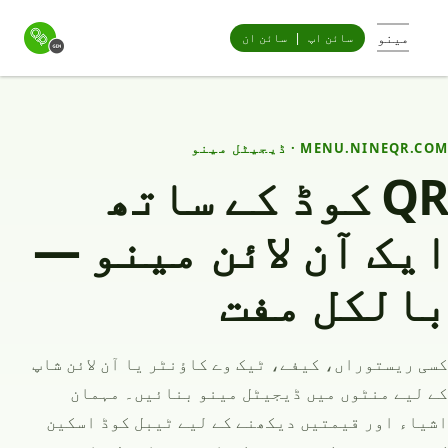
مینو
سائن اپ
|
سائن ان
MENU.NINEQR.COM · ڈیجیٹل مینو
QR کوڈ کے ساتھ
ایک آن لائن مینو —
بالکل مفت
کسی ریستوراں، کیفے، ٹیک وے کاؤنٹر یا آن لائن شاپ
کے لیے منٹوں میں ڈیجیٹل مینو بنائیں۔ مہمان
اشیاء اور قیمتیں دیکھنے کے لیے ٹیبل کوڈ اسکین