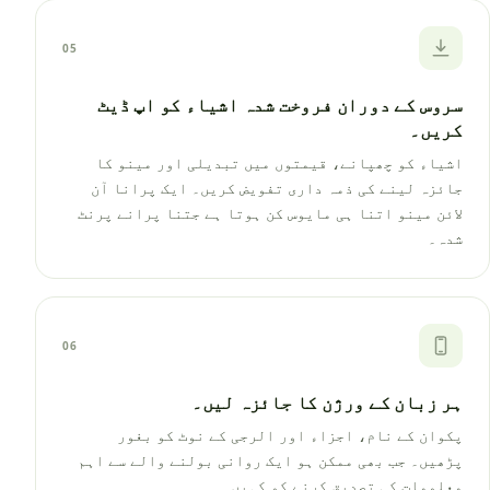
05
سروس کے دوران فروخت شدہ اشیاء کو اپ ڈیٹ
کریں۔
اشیاء کو چھپانے، قیمتوں میں تبدیلی اور مینو کا
جائزہ لینے کی ذمہ داری تفویض کریں۔ ایک پرانا آن
لائن مینو اتنا ہی مایوس کن ہوتا ہے جتنا پرانے پرنٹ
شدہ۔
06
ہر زبان کے ورژن کا جائزہ لیں۔
پکوان کے نام، اجزاء اور الرجی کے نوٹ کو بغور
پڑھیں۔ جب بھی ممکن ہو ایک روانی بولنے والے سے اہم
معلومات کی تصدیق کرنے کو کہیں۔