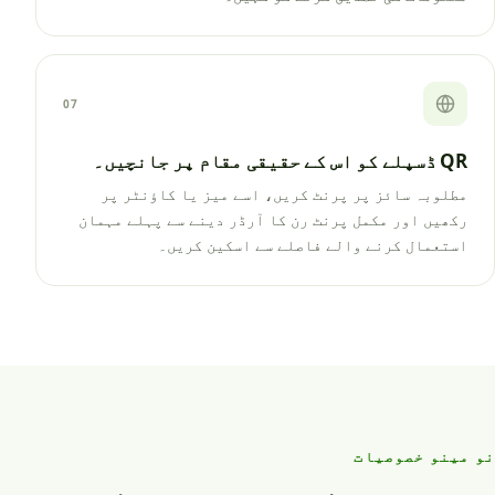
07
QR ڈسپلے کو اس کے حقیقی مقام پر جانچیں۔
مطلوبہ سائز پر پرنٹ کریں، اسے میز یا کاؤنٹر پر
رکھیں اور مکمل پرنٹ رن کا آرڈر دینے سے پہلے مہمان
استعمال کرنے والے فاصلے سے اسکین کریں۔
نو مینو خصوصیات