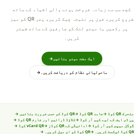
کچھ سب سے زیادہ فروخت ہونے والی اشیاء کے ساتھ
شروع کریں، فون پر نتیجہ چیک کریں، پھر QR کو میز
پر رکھیں یا مینو لنک کو صارفین کے ساتھ شیئر
کریں۔
ایک مفت مینو بنائیں
→
ماحولیاتی نظام کو دریافت کریں۔
→
متحرک QR کوڈ
→
جامد QR کوڈ
→
QR کوڈ کو حسب ضرورت بنائیں
→
پی ڈی ایف کے لیے کیو آر کوڈ
→
کلاؤڈ ڈرائیو اور فارم QR کوڈ
→
گوگل میپس کیو آر کوڈ
→
ادائیگی کے QR کوڈز
→
vCard QR کوڈ
→
QR کوڈ ٹیکسٹ کریں۔
→
QR کوڈ کو ای میل کریں۔
→