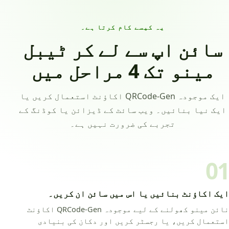
یہ کیسے کام کرتا ہے۔
سائن اپ سے لے کر ٹیبل
مینو تک 4 مراحل میں
ایک موجودہ QRCode-Gen اکاؤنٹ استعمال کریں یا
ایک نیا بنائیں۔ ویب سائٹ کے ڈیزائن یا کوڈنگ کے
تجربے کی ضرورت نہیں ہے۔
01
ایک اکاؤنٹ بنائیں یا اس میں سائن ان کریں۔
نائن مینو کھولنے کے لیے موجودہ QRCode-Gen اکاؤنٹ
استعمال کریں، یا رجسٹر کریں اور دکان کی بنیادی