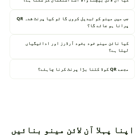
جب میں مینو کو تبدیل کروں گا تو کیا پرنٹ شدہ QR
پرانا ہو جائے گا؟
کیا نائن مینو خود بخود آرڈرز اور ادائیگیاں
لیتا ہے؟
مجھے QR کوڈ کتنا بڑا پرنٹ کرنا چاہئے؟
اپنا پہلا آن لائن مینو بنائیں