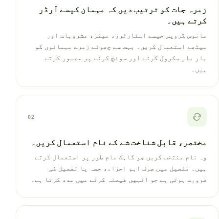
زمرہ جات کو ترتیب دیں کہ مہمان کیسے آرڈر
کرتے ہیں۔
مانوس گروپس جیسے اسٹارٹرز، مینز، مشروبات اور
میٹھے استعمال کریں۔ بہت سے چھوٹے زمرے مہمانوں کو
بار بار سکرول کرنے اور سوئچ کرنے پر مجبور کرتے
ہیں۔
02
مختصر، قابل شناخت شے کے نام استعمال کریں۔
وہ نام منتخب کریں جو گاہک عام طور پر استعمال کرتے
ہیں۔ تفصیل میں صرف اہم اجزاء، حصہ یا تفصیل کی
ضرورت ہوتی ہے جو انہیں فیصلہ کرنے میں مدد کرتا ہے۔