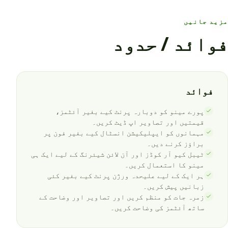
مزید جانیں
فوائد / حدود
فوائد
پورے مینو کو دوبارہ پرنٹ کیے بغیر آئٹمز،
قیمتیں اور تصاویر اپ ڈیٹ کریں۔
مہمانوں کو ایپلیکیشن انسٹال کیے بغیر فون پر
براؤز کرنے دیں۔
ٹیبل کیو آر کوڈز اور آن لائن شیئرنگ کے لیے ایک ہی
مینو کا استعمال کریں۔
ہر ایک کے لیے علیحدہ ورژن پرنٹ کیے بغیر کئی
زبانیں پیش کریں۔
زمرہ جات کو منظم کریں اور تصاویر اور وضاحت کے
ساتھ آئٹمز کی وضاحت کریں۔