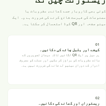
کوئی بھی کاروبار جسے کھانے، مشروبات یا
مصنوعات کی فہرست شائع کرنے کی ضرورت ہے وہ ایک
مینو صفحہ اور QR کوڈ استعمال کر سکتا ہے۔
01
کیفے اور بلبل چائے کی دکانیں۔
ہر میز پر ایک QR لگائیں تاکہ مہمان تصویروں کے
ساتھ مشروبات کو براؤز کر سکیں اور عملے کو مصروف
ادوار کے دوران مینیو لے جانے کی ضرورت نہیں ہے۔
02
ریستوراں اور کھانے کی دکانیں۔