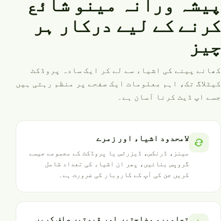
پیشہ ورانہ مینو شائع
کرنے کے لیے درکار ہر
چیز
کھانے پینے کی اشیاء سے لے کر ایک سادہ پروڈکٹ
کیٹلاگ تک، اہم معلومات ایک صفحے پر منظم رہتی ہیں
جسے اپ ڈیٹ کرنا آسان ہے۔
لامحدود اشیاء اور زمرے
مینز، ڈرنکس، ڈیزرٹس یا پروڈکٹ کے مجموعے جیسے
گروپس بنائیں، پھر ان اشیاء کی تعداد شامل
کریں جن کی آپ کے کاروبار کی ضرورت ہے۔
تصاویر، وضاحتیں اور قیمتیں صاف کریں۔