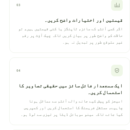
03
قیمتیں اور اختیارات واضح کریں۔
اگر کسی آئٹم کے سائز، ٹاپنگز یا کئی قیمتیں ہیں، تو
حالات کو واضح طور پر بیان کریں تاکہ چیک آؤٹ پر رقم
غیر متوقع طور پر تبدیل نہ ہو۔
04
ایک سمجھدار فائل سائز میں حقیقی تصاویر کا
استعمال کریں۔
امیجز کو پیش کیے جانے والے آئٹم سے مماثل ہونا
چاہیے، مستقل فریمنگ کا استعمال کریں اور کمپریس
کیا جائے تاکہ مینو موبائل ڈیٹا پر تیزی سے لوڈ ہو۔