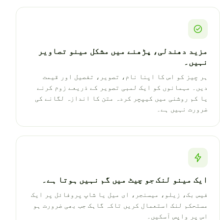
مزید دھندلی، پڑھنے میں مشکل مینو تصاویر
نہیں۔
ہر چیز کو اس کا اپنا نام، تصویر، تفصیل اور قیمت
دیں۔ مہمانوں کو ایک لمبی تصویر کے ذریعے زوم کرنے
یا کم روشنی میں کیپچر کردہ متن کا اندازہ لگانے کی
ضرورت نہیں ہے۔
ایک مینو لنک جو چیٹ میں گم نہیں ہوتا ہے۔
فیس بک، زیلو، میسنجر، ای میل یا شاپ پروفائل پر ایک
مستحکم لنک استعمال کریں تاکہ گاہک جب بھی ضرورت ہو
اس پر واپس آسکیں۔