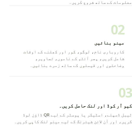
معلومات کے ساتھ شروع کریں۔
02
مینو بنائیں
کاروباری نام، لوگو، کور اور کھلنے کے اوقات
شامل کریں، پھر آئٹم کے ناموں، تصاویر،
وضاحتوں اور قیمتوں کے ساتھ زمرے بنائیں۔
03
کیو آر کوڈ اور لنک حاصل کریں۔
ٹیبل ڈسپلے، اسٹیکر یا پوسٹر کے لیے QR ڈاؤن لوڈ
کریں، اور آن لائن شیئرنگ کے لیے مینو لنک کاپی کریں۔