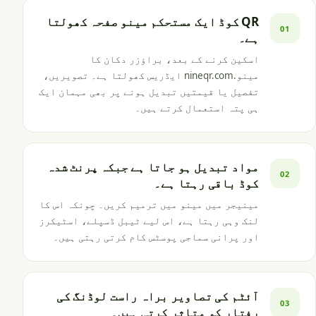
QR کوڈ ایک مستحکم مینو صفحہ کھولتا
01
ہے۔
اسکین کرنے کے بعد، براؤزر دکان کا
مینو.nineqr.com ایڈریس کھولتا ہے۔ تصویریں،
تفصیل یا قیمتیں تبدیل ہونے پر بھی مہمان ایک
ہی پتہ استعمال کرتے ہیں۔
مواد تبدیل ہو جاتا ہے جبکہ پرنٹ شدہ
02
کوڈ باقی رہتا ہے۔
مینیجر میں مینو میں ترمیم کریں۔ چونکہ اس کا
لنک وہی رہتا ہے، اس لیے ٹیبل ڈسپلے، اسٹیکرز
اور پرانی سماجی پوسٹس کام کرتی رہتی ہیں۔
آئٹم کی تصاویر براہ راست لوڈنگ کی
03
رفتار کو متاثر کرتی ہیں۔