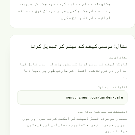
چکاچوند کے اس کے ارد گرد سفید جگہ کی ضرورت
ہے۔ اسے اس جگہ رکھیں جہاں مہمان فون کے ساتھ
آرام سے اس تک پہنچ سکیں۔
مثال: موسمی کیفے کے مینو کو تبدیل کرنا
مثال ان پٹ
گارڈن کیفے نے موسم گرما کے مشروبات کا زمرہ شامل کیا
ہے اور دو فروخت شدہ اشیاء کو عارضی طور پر چھپا دیا
ہے۔
انکوڈ شدہ پے لوڈ
menu.nineqr.com/garden-cafe
اسکیننگ کے بعد کیا ہوتا ہے۔
مہمان موجودہ ٹیبل ڈسپلے کو اسکین کرتے ہیں اور فوری
طور پر موجودہ زمرے، تصاویر، دستیابی اور قیمتیں
دیکھتے ہیں۔