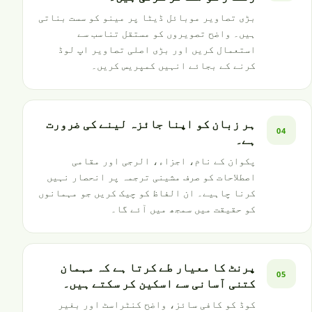
بڑی تصاویر موبائل ڈیٹا پر مینو کو سست بناتی
ہیں۔ واضح تصویروں کو مستقل تناسب سے
استعمال کریں اور بڑی اصلی تصاویر اپ لوڈ
کرنے کے بجائے انہیں کمپریس کریں۔
ہر زبان کو اپنا جائزہ لینے کی ضرورت
04
ہے۔
پکوان کے نام، اجزاء، الرجی اور مقامی
اصطلاحات کو صرف مشینی ترجمہ پر انحصار نہیں
کرنا چاہیے۔ ان الفاظ کو چیک کریں جو مہمانوں
کو حقیقت میں سمجھ میں آئے گا۔
پرنٹ کا معیار طے کرتا ہے کہ مہمان
05
کتنی آسانی سے اسکین کر سکتے ہیں۔
کوڈ کو کافی سائز، واضح کنٹراسٹ اور بغیر