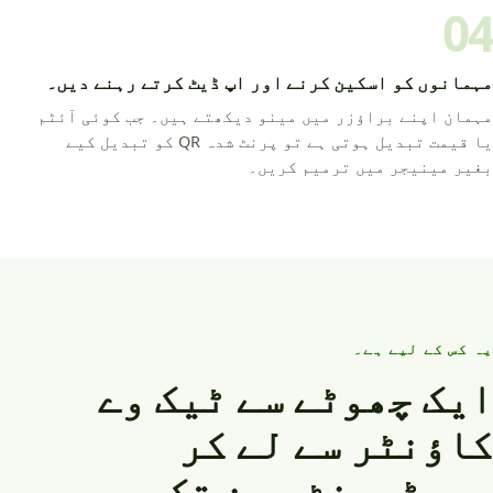
04
مہمانوں کو اسکین کرنے اور اپ ڈیٹ کرتے رہنے دیں۔
مہمان اپنے براؤزر میں مینو دیکھتے ہیں۔ جب کوئی آئٹم
یا قیمت تبدیل ہوتی ہے تو پرنٹ شدہ QR کو تبدیل کیے
بغیر مینیجر میں ترمیم کریں۔
یہ کس کے لیے ہے۔
ایک چھوٹے سے ٹیک وے
کاؤنٹر سے لے کر
ریسٹورنٹ چین تک