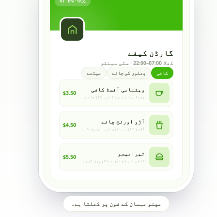
VI · EN · 中文
گارڈن کیفے
گارڈن کیفے
کھلا 07:00–22:00 · سٹی سینٹر
کافی
پھلوں کی چائے
میٹھے
ویتنامی آئسڈ کافی
$3.50
بھنا ہوا روبسٹا اور گاڑھا دودھ
آڑو اورنج چائے
$4.50
آڑو، تازہ سنتری اور لیمون گراس
مینو دیکھنے کے لیے اسکین کریں۔
menu.nineqr.com/garden-cafe
تیرامیسو
$5.50
کافی اسپنج اور مسکارپون کریم
مینو مہمان کے فون پر کھلتا ہے۔